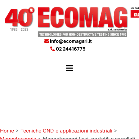
info@ecomagsrl.it
02 24416775
Home
>
Tecniche CND e applicazioni industriali
>
Magnetoscopia
>
Magnetoscopi fissi, portatili e carrellati